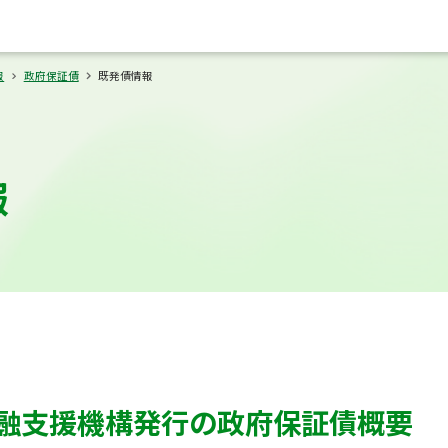
報
政府保証債
既発債情報
報
融支援機構発行の政府保証債概要