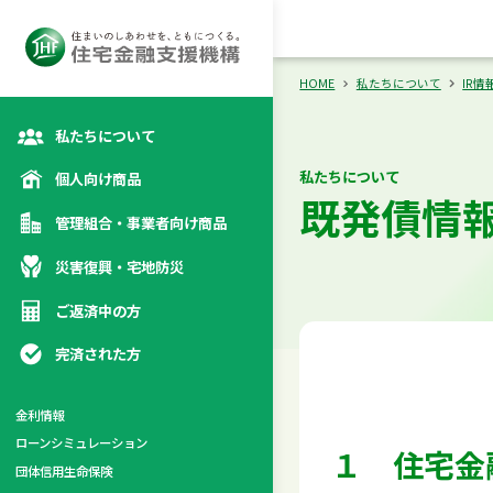
向け商品
災
カテゴリトップ
カテゴリトップ
カテゴリトップ
カテゴリトップ
HOME
私たちについて
IR情
私たちについて
私たちについて
個人向け商品
既発債情
管理組合・事業者向け商品
災害復興・宅地防災
ご返済中の方
完済された方
金利情報
ローンシミュレーション
１ 住宅金
係
団体信用生命保険