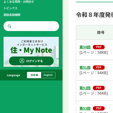
よくある質問・お問合せ
トピックス
令和８年度発
取扱金融機関
お問合せ先
回号
調査・研究
第50回
[1ペー ジ：58KB]
ログインする
第51回
[1ペー ジ：64KB]
Language
日本語
English
第52回
[1ペー ジ：56KB]
第53回