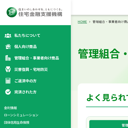
向け商品
災
カテゴリトップ
カテゴリトップ
カテゴリトップ
カテゴリトップ
HOME
管理組合・事業者向け商
私たちについて
個人向け商品
管理組合
管理組合・事業者向け商品
災害復興・宅地防災
ご返済中の方
完済された方
よく見られ
金利情報
ローンシミュレーション
係
団体信用生命保険