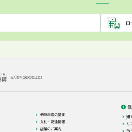
ロ
法人番号 2010005011502
個
価値創造の基盤
建
入札・調達情報
リ
店舗のご案内
借