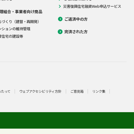
災害復興住宅融資Web申込サービス
理組合・事業者向け商品
ご返済中の方
ちづくり（建替・再開発）
ンションの維持管理
完済された方
貸住宅の建設等
あたって
ウェブアクセシビリティ方針
ご意見箱
リンク集