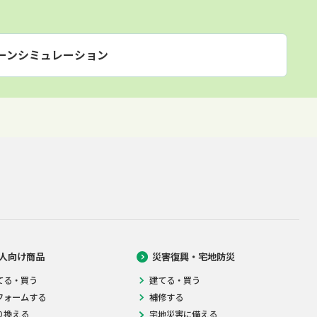
ーンシミュレーション
人向け商品
災害復興・宅地防災
てる・買う
建てる・買う
フォームする
補修する
り換える
宅地災害に備える