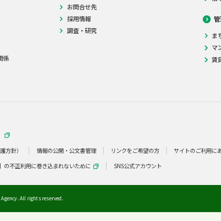
お問合せ先
採用情報
管
調査・研究
ま
マ
関係
賃
）
保護方針）
情報の公開・公文書管理
リンクをご希望の方
サイトのご利用に
】の不正利用に巻き込まれないために
SNS公式アカウント
Agency. All rights reserved.