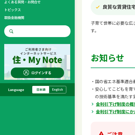
よくある質問・お問合せ
良質な賃貸住
トピックス
取扱金融機関
子育て世帯に必要な広
す。
お問合せ先
調査・研究
お知らせ
ログインする
国の省エネ基準適合
安心してこどもを育
Language
日本語
English
の技術基準を満たす
金利引下げ制度の概
金利引下げ制度にか
ご注意