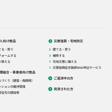
人向け商品
災害復興・宅地防災
てる・買う
建てる・買う
フォームする
補修する
り換える
宅地災害に備える
災害復興住宅融資Web申込サービス
理組合・事業者向け商品
ご返済中の方
ちづくり（建替・再開発）
ンションの維持管理
完済された方
貸住宅の建設等