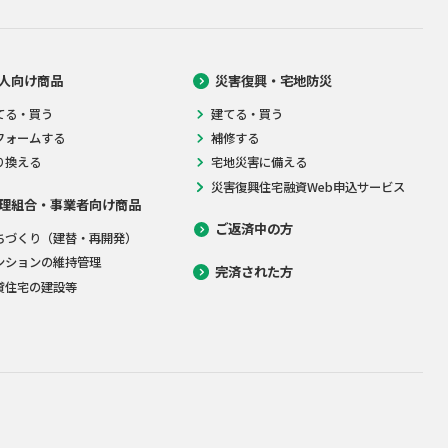
人向け商品
災害復興・宅地防災
てる・買う
建てる・買う
フォームする
補修する
り換える
宅地災害に備える
災害復興住宅融資Web申込サービス
理組合・事業者向け商品
ご返済中の方
ちづくり（建替・再開発）
ンションの維持管理
完済された方
貸住宅の建設等