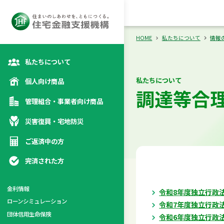
向け商品
災
カテゴリトップ
カテゴリトップ
カテゴリトップ
カテゴリトップ
HOME
私たちについて
情報
私たちについて
私たちについて
個人向け商品
調達等合
管理組合・事業者向け商品
災害復興・宅地防災
ご返済中の方
完済された方
金利情報
令和8年度独立行政
ローンシミュレーション
令和7年度独立行政
係
団体信用生命保険
令和6年度独立行政