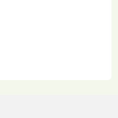
］
］
］