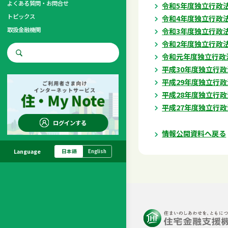
よくある質問・お問合せ
令和5年度独立行政
トピックス
令和4年度独立行政
取扱金融機関
令和3年度独立行政
令和2年度独立行政
お問合せ先
令和元年度独立行政
平成30年度独立行
調査・研究
平成29年度独立行
平成28年度独立行
平成27年度独立行
ログインする
情報公開資料へ戻る
Language
日本語
English