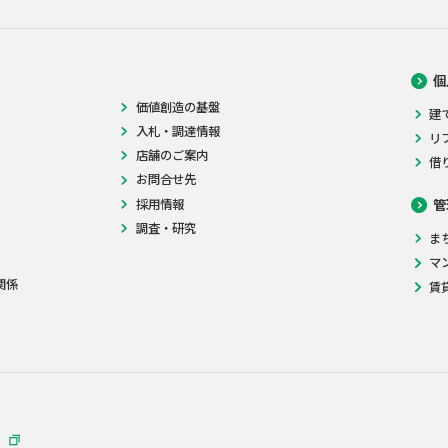
個
価値創造の基盤
建
入札・調達情報
リ
店舗のご案内
借
お問合せ先
採用情報
管
調査・研究
ま
マ
関係
賃
）