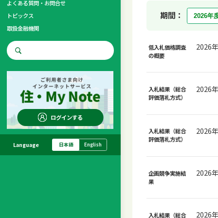
よくある質問・お問合せ
期間：
トピックス
取扱金融機関
2026
低入札価格調査
お問合せ先
の概要
調査・研究
2026
入札結果（総合
評価落札方式）
ログインする
2026
入札結果（総合
評価落札方式）
Language
日本語
English
2026
企画競争実施結
果
2026
入札結果（総合