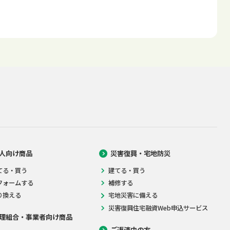
人向け商品
災害復興・宅地防災
てる・買う
建てる・買う
フォームする
補修する
り換える
宅地災害に備える
災害復興住宅融資Web申込サービス
理組合・事業者向け商品
ご返済中の方