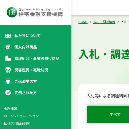
向け商品
災
カテゴリトップ
カテゴリトップ
カテゴリトップ
カテゴリトップ
HOME
入札・調達情報
入札
私たちについて
個人向け商品
入札・調
管理組合・事業者向け商品
災害復興・宅地防災
ご返済中の方
完済された方
入札等による調達結果
金利情報
すべて
ローンシミュレーション
係
団体信用生命保険