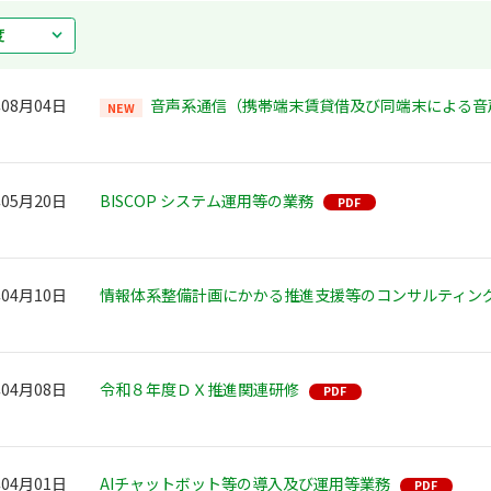
年08月04日
音声系通信（携帯端末賃貸借及び同端末による音
年05月20日
BISCOP システム運用等の業務
年04月10日
情報体系整備計画にかかる推進支援等のコンサルティン
年04月08日
令和８年度ＤＸ推進関連研修
年04月01日
AIチャットボット等の導入及び運用等業務