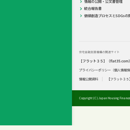
情報の公開・公文書管理
統合報告書
価値創造プロセスとSDGsの
住宅金融支援機構の関連サイト
【フラット３５】（flat35.com
プライバシーポリシー（個人情報
情報公開資料
【フラット３５
Copyright (C) Japan Housing Finance 