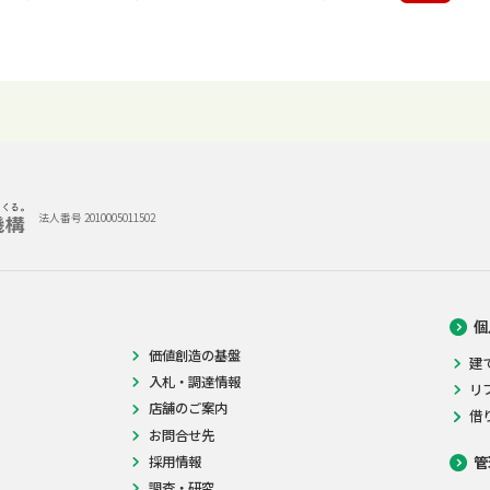
法人番号 2010005011502
個
価値創造の基盤
建
入札・調達情報
リ
店舗のご案内
借
お問合せ先
採用情報
管
調査・研究