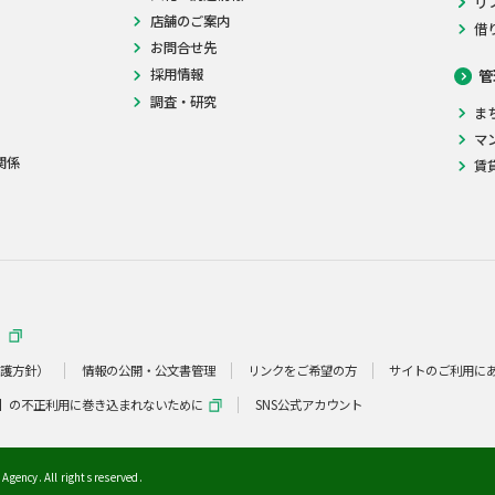
リ
店舗のご案内
借
お問合せ先
採用情報
管
調査・研究
ま
マ
関係
賃
）
保護方針）
情報の公開・公文書管理
リンクをご希望の方
サイトのご利用に
】の不正利用に巻き込まれないために
SNS公式アカウント
Agency. All rights reserved.