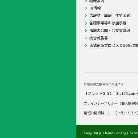
組織案内
IR情報
広報誌 季報「住宅金融」
各種事業等の参加手続
情報の公開・公文書管理
統合報告書
価値創造プロセスとSDGsの
住宅金融支援機構の関連サイト
【フラット３５】（flat35.com
プライバシーポリシー（個人情報
情報公開資料
【フラット３５
Copyright (C) Japan Housing Finance 