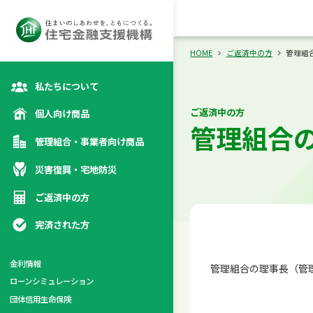
向け商品
災
カテゴリトップ
カテゴリトップ
カテゴリトップ
カテゴリトップ
HOME
ご返済中の方
管理組
私たちについて
ご返済中の方
個人向け商品
管理組合
管理組合・事業者向け商品
災害復興・宅地防災
ご返済中の方
完済された方
金利情報
管理組合の理事長（管
ローンシミュレーション
係
団体信用生命保険