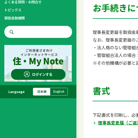
よくある質問・お問合せ
お手続きに
トピックス
取扱金融機関
お問合せ先
理事長変更届を取扱金
なお、理事長変更届の
調査・研究
・法人格のない管理組
・管理組合法人の場合
※その他機構が必要と
ログインする
書式
Language
日本語
English
下記書式を印刷し、必
理事長変更届（ご返