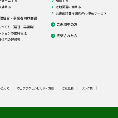
フォームする
補修する
り換える
宅地災害に備える
災害復興住宅融資Web申込サービス
理組合・事業者向け商品
ご返済中の方
ちづくり（建替・再開発）
ンションの維持管理
完済された方
貸住宅の建設等
あたって
ウェブアクセシビリティ方針
ご意見箱
リンク集