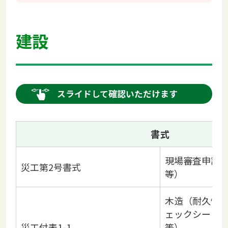
建設
スライドして確認いただけます
書式
現場審査申請
災工第2号書式
等）
木造（耐久性
ェックシート
災工付表1-1
等）