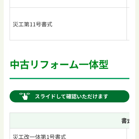
災
災工第11号書式
現
（
中古リフォーム一体型
スライドして確認いただけます
書式
災工改一体第1号書式
事