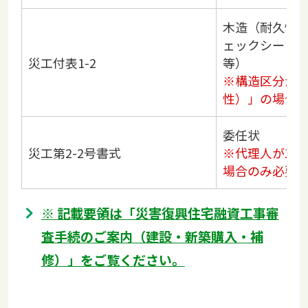
木造（耐久性
ェックシート
災工付表1-2
等）
※構造区分が
性）」の場合
委任状
災工第2-2号書式
※代理人が工
場合のみ必要
※ 記載要領は「災害復興住宅融資工事審
査手続のご案内（建設・新築購入・補
修）」をご覧ください。