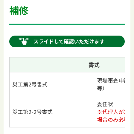
補修
スライドして確認いただけます
書式
現場審査申請
災工第2号書式
等）
委任状
災工第2-2号書式
※代理人が工
場合のみ必要