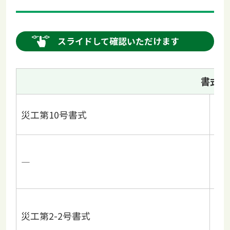
スライドして確認いただけます
書式
災
災工第10号書式
現
災
―
付
災
委
災工第2-2号書式
※
要