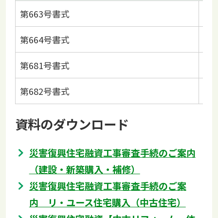
第663号書式
工
第664号書式
工
第681号書式
現
第682号書式
現
資料のダウンロード
災害復興住宅融資工事審査手続のご案内
（建設・新築購入・補修）
災害復興住宅融資工事審査手続のご案
内 リ・ユース住宅購入（中古住宅）