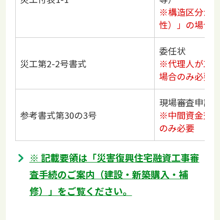
※構造区分が
性）」の場合
委任状
災工第2-2号書式
※代理人が工
場合のみ必要
現場審査申請
参考書式第30の3号
※中間資金交
のみ必要
※ 記載要領は「災害復興住宅融資工事審
査手続のご案内（建設・新築購入・補
修）」をご覧ください。