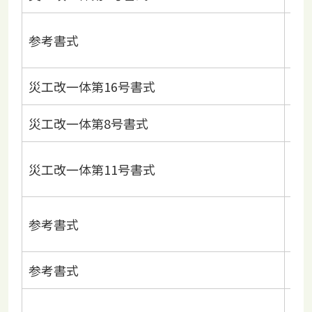
事
参考書式
チ
災工改一体第16号書式
リ
災工改一体第8号書式
現
技
災工改一体第11号書式
事
購
参考書式
書
参考書式
購
維