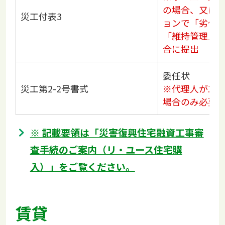
の場合、又は
災工付表3
ョンで「劣化
「維持管理」
合に提出
委任状
災工第2-2号書式
※代理人が工
場合のみ必要
※ 記載要領は「災害復興住宅融資工事審
査手続のご案内（リ・ユース住宅購
入）」をご覧ください。
賃貸