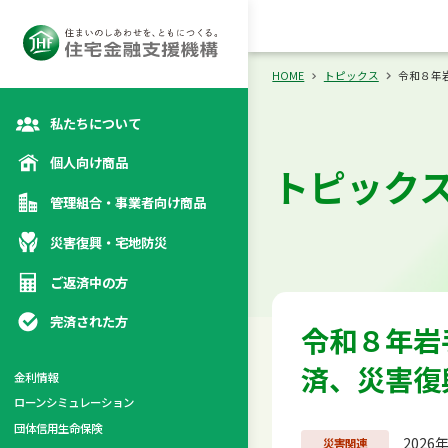
向け商品
災
カテゴリトップ
カテゴリトップ
カテゴリトップ
カテゴリトップ
HOME
トピックス
令和８年
私たちについて
個人向け商品
トピック
管理組合・事業者向け商品
災害復興・宅地防災
ご返済中の方
完済された方
令和８年岩
済、災害復
金利情報
ローンシミュレーション
係
団体信用生命保険
2026
災害関連