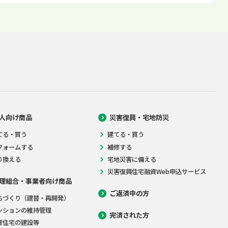
人向け商品
災害復興・宅地防災
てる・買う
建てる・買う
フォームする
補修する
り換える
宅地災害に備える
災害復興住宅融資Web申込サービス
理組合・事業者向け商品
ご返済中の方
ちづくり（建替・再開発）
ンションの維持管理
完済された方
貸住宅の建設等