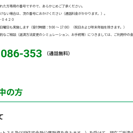
された方専用の番号ですので、あらかじめご了承ください。
だけない場合は、次の番号におかけください（通話料金がかかります。）。
－０４２０
曜日も実施します（受付時間：9:00 ～ 17:00）（祝日および年末年始を除きます。）
体的なご相談（返済方法変更のシミュレーション、お手続等）につきましては、ご利用中の
-086-353
（通話無料）
中の方
て
ット３５及び旧住宅金融公庫融資を含みます。）を受けて、現在ご返済