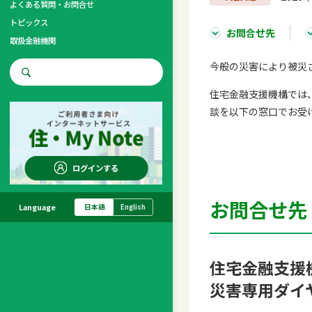
よくある質問・お問合せ
トピックス
お問合せ先
取扱金融機関
今般の災害により被災
お問合せ先
住宅金融支援機構では
調査・研究
談を以下の窓口でお受
ログインする
お問合せ先
Language
日本語
English
住宅金融支援
災害専用ダイ