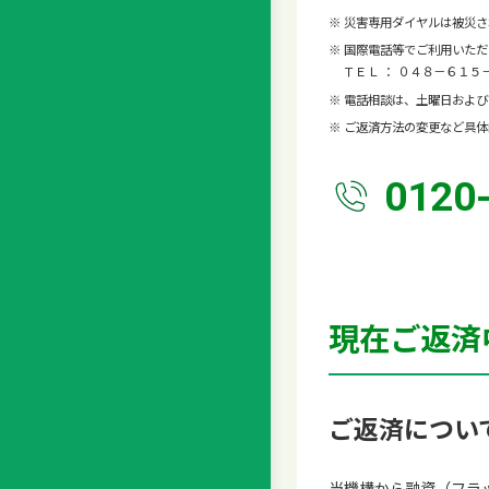
※ 災害専用ダイヤルは被災
※ 国際電話等でご利用いた
ＴＥＬ ： ０４８－６１５
※ 電話相談は、土曜日および日
※ ご返済方法の変更など具
0120
現在ご返済
ご返済につい
当機構から融資（フラ