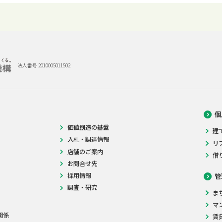
法人番号 2010005011502
個
価値創造の基盤
建
入札・調達情報
リ
店舗のご案内
借
お問合せ先
採用情報
管
調査・研究
ま
マ
関係
賃