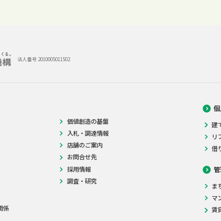
法人番号 2010005011502
個
価値創造の基盤
建
入札・調達情報
リ
店舗のご案内
借
お問合せ先
採用情報
管
調査・研究
ま
マ
関係
賃