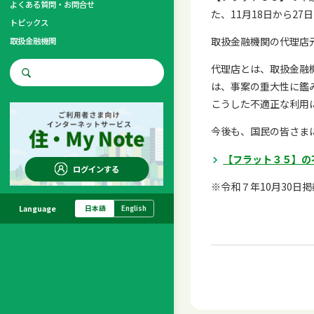
よくある質問・お問合せ
た、11月18日から2
トピックス
取扱金融機関の代理店
取扱金融機関
代理店とは、取扱金融
お問合せ先
は、事案の重大性に鑑
調査・研究
こうした不適正な利用
今後も、国民の皆さま
【フラット３５】の
ログインする
※令和７年10月30日
Language
日本語
English