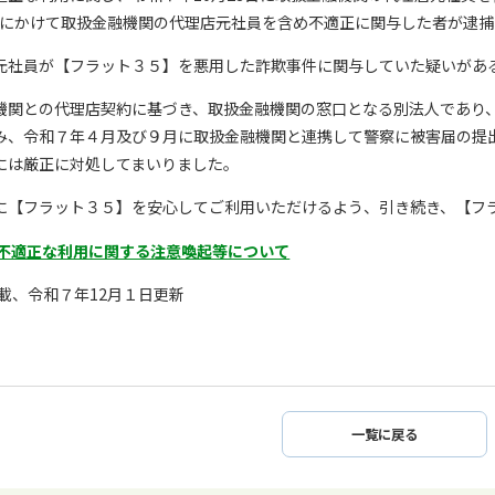
7日にかけて取扱金融機関の代理店元社員を含め不適正に関与した者が逮
元社員が【フラット３５】を悪用した詐欺事件に関与していた疑いがあ
機関との代理店契約に基づき、取扱金融機関の窓口となる別法人であり
み、令和７年４月及び９月に取扱金融機関と連携して警察に被害届の提
には厳正に対処してまいりました。
に【フラット３５】を安心してご利用いただけるよう、引き続き、【フ
不適正な利用に関する注意喚起等について
掲載、令和７年12月１日更新
一覧に戻る