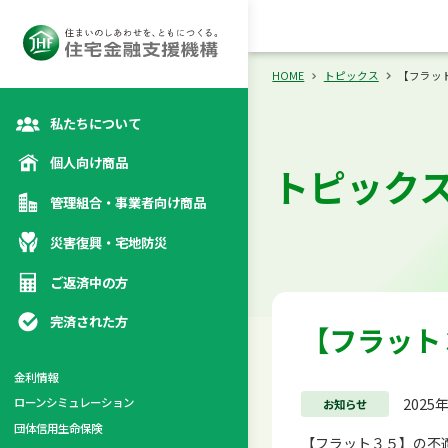
向け商品
災
カテゴリトップ
カテゴリトップ
カテゴリトップ
カテゴリトップ
HOME
トピックス
【フラッ
私たちについて
個人向け商品
トピック
管理組合・事業者向け商品
災害復興・宅地防災
ご返済中の方
完済された方
【フラット
金利情報
2025
ローンシミュレーション
お知らせ
係
団体信用生命保険
【フラット３５】の不