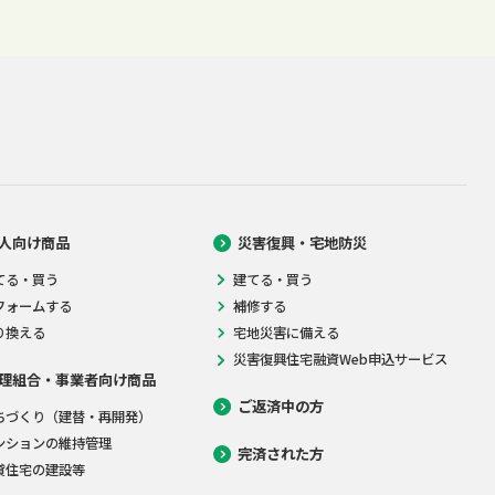
人向け商品
災害復興・宅地防災
てる・買う
建てる・買う
フォームする
補修する
り換える
宅地災害に備える
災害復興住宅融資Web申込サービス
理組合・事業者向け商品
ご返済中の方
ちづくり（建替・再開発）
ンションの維持管理
完済された方
貸住宅の建設等