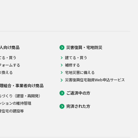
人向け商品
災害復興・宅地防災
てる・買う
建てる・買う
フォームする
補修する
り換える
宅地災害に備える
災害復興住宅融資Web申込サービス
理組合・事業者向け商品
ご返済中の方
ちづくり（建替・再開発）
ンションの維持管理
完済された方
貸住宅の建設等