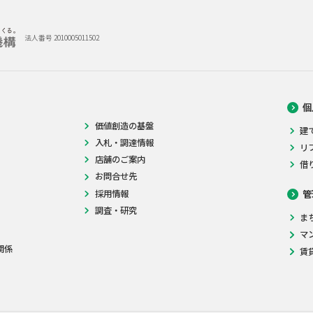
法人番号 2010005011502
個
価値創造の基盤
建
入札・調達情報
リ
店舗のご案内
借
お問合せ先
採用情報
管
調査・研究
ま
マ
関係
賃