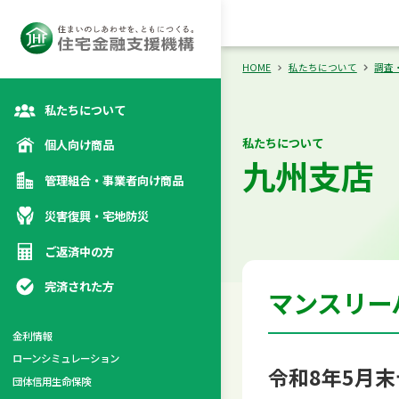
向け商品
災
カテゴリトップ
カテゴリトップ
カテゴリトップ
カテゴリトップ
HOME
私たちについて
調査
私たちについて
私たちについて
個人向け商品
九州支店
管理組合・事業者向け商品
災害復興・宅地防災
ご返済中の方
完済された方
マンスリー
金利情報
ローンシミュレーション
係
令和8年5月
団体信用生命保険