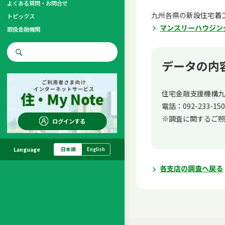
よくある質問・お問合せ
九州各県の新設住宅着
トピックス
マンスリーハウジン
取扱金融機関
お問合せ先
データの内
調査・研究
住宅金融支援機構九
電話：
092-233-15
※調査に関するご照
ログインする
Language
日本語
English
各支店の調査へ戻る