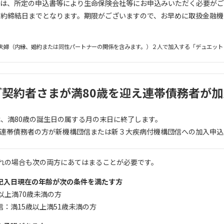
ては、所定の申込書等により生命保険会社等にお申込みいただく必要がご
契約締結日までとなります。期限がございますので、お早めに取扱金融機
夫婦（内縁、婚約または同性パートナーの関係を含みます。）２人で加入する「デュエット
ご契約者さまが満80歳を迎え連帯債務者が
、満80歳の誕生日の属する月の末日に終了します。
、連帯債務者の方が新機構団信または新３大疾病付機構団信への加入申込
ずれの場合も次の両方にあてはまることが必要です。
記入日現在の年齢が次の条件を満たす方
以上満70歳未満の方
：満15歳以上満51歳未満の方