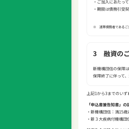
ご加入にあたっ
期限は債務引受
※ 連帯債務者であるご
3 融資の
新機構団信の保障は
保障終了に伴って
上記1から3までのい
「申込書兼告知書」の
・新機構団信：満15歳
・新３大疾病付機構団信