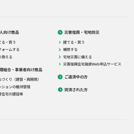
人向け商品
災害復興・宅地防災
てる・買う
建てる・買う
フォームする
補修する
り換える
宅地災害に備える
災害復興住宅融資Web申込サービス
理組合・事業者向け商品
ご返済中の方
ちづくり（建替・再開発）
ンションの維持管理
完済された方
貸住宅の建設等