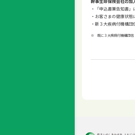
幹事生命保険会社の加
・「申込書兼告知書」
・お客さまの健康状態
・新３大疾病付機構団信
※ 既に３大疾病付機構団信