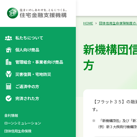
向け商品
災
カテゴリトップ
カテゴリトップ
カテゴリトップ
カテゴリトップ
HOME
団体信用生命保険制度の
私たちについて
新機構団
個人向け商品
方
管理組合・事業者向け商品
災害復興・宅地防災
ご返済中の方
完済された方
【フラット３５】の融
す。
金利情報
※ 「新機構団信」及び「新
ローンシミュレーション
係
（例）新３大疾病付機構団
団体信用生命保険