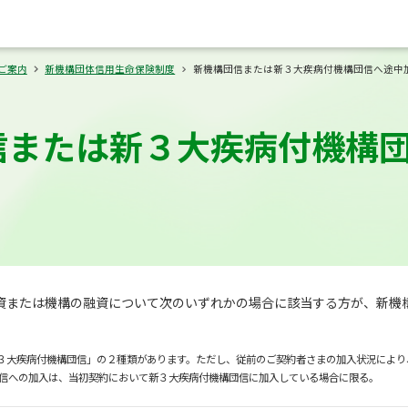
ご案内
新機構団体信用生命保険制度
新機構団信または新３大疾病付機構団信へ途中
信または新３大疾病付機構
資または機構の融資について次のいずれかの場合に該当する方が、新機
３大疾病付機構団信」の２種類があります。ただし、従前のご契約者さまの加入状況により
信への加入は、当初契約において新３大疾病付機構団信に加入している場合に限る。