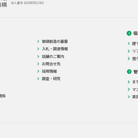
法人番号 2010005011502
個
価値創造の基盤
建
入札・調達情報
リ
店舗のご案内
借
お問合せ先
採用情報
管
調査・研究
ま
マ
関係
賃