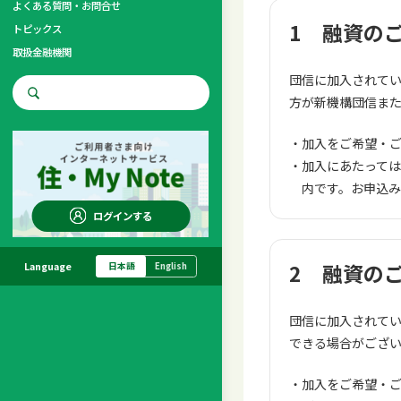
よくある質問・お問合せ
1 融資の
トピックス
取扱金融機関
団信に加入されて
お問合せ先
方が新機構団信ま
調査・研究
加入をご希望・
加入にあたっては
内です。お申込
ログインする
2 融資の
Language
日本語
English
団信に加入されて
できる場合がござ
加入をご希望・